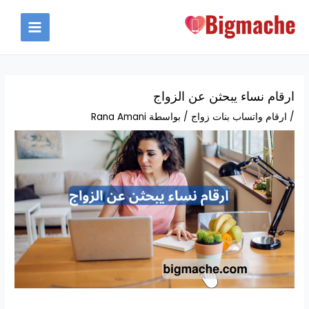
خطي
لى
MAIN
لمحتوى
MENU
ارقام نساء يبحثن عن الزواج
/
ارقام واتساب بنات زواج
/ بواسطة
Rana Amani