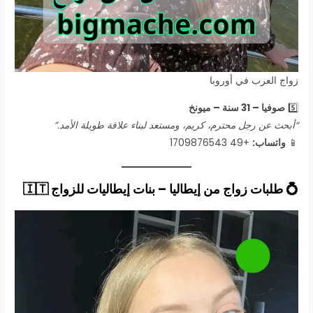
زواج العرب في أوروبا
5️⃣
صوفيا – 31 سنة – ميونخ
“أبحث عن رجل محترم، كريم، ومستعد لبناء علاقة طويلة الأمد.”
📱
واتساب:
+49 1709876543
💍 طلبات زواج من إيطاليا – بنات إيطاليات للزواج
🇮🇹