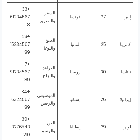
+33
السفر
إليزا
27
فرنسا
61234567
والتصوير
8
+49
الطبخ
كاترينا
25
ألمانيا
15234567
واليوغا
89
+7
القراءة
ناتاشا
30
روسيا
91234567
والتزلج
89
+34
الموسيقى
إيزابيلا
26
إسبانيا
6324567
والرقص
89
+39
الفن
لويزا
29
إيطاليا
3276543
والرسم
210