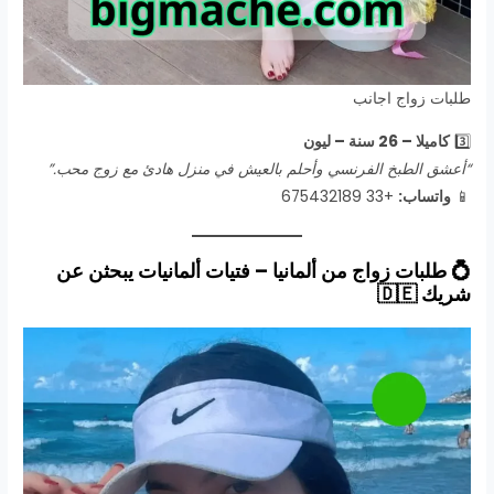
طلبات زواج اجانب
3️⃣
كاميلا – 26 سنة – ليون
“أعشق الطبخ الفرنسي وأحلم بالعيش في منزل هادئ مع زوج محب.”
📱
واتساب:
+33 675432189
💍 طلبات زواج من ألمانيا – فتيات ألمانيات يبحثن عن
شريك
🇩🇪