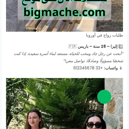
طلبات زواج في أوروبا
1️⃣
إليزا – 28 سنة – باريس
🇫🇷
“أبحث عن رجل جاد ومحب للحياة، مستعد لبناء أسرة سعيدة. إذا كنت
شخصًا مسؤولًا وصادقًا، تواصل معي!”
📱
واتساب:
+33 612345678