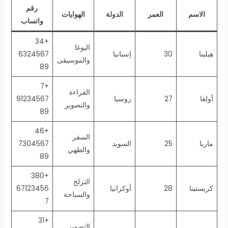
رقم
الاسم
العمر
الدولة
الهوايات
واتساب
+34
اليوغا
هيلينا
30
إسبانيا
6324567
والموسيقى
89
+7
القراءة
أولغا
27
روسيا
91234567
والتصوير
89
+46
السفر
ماريا
25
السويد
7304567
والطهي
89
+380
التزلج
كريستينا
28
أوكرانيا
67123456
والسباحة
7
+31
التصوير