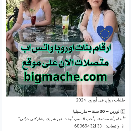
طلبات زواج في أوروبا 2024
2️⃣
لورين – 30 سنة – مارسيليا
“أنا امرأة مستقلة وأحب السفر، أبحث عن شريك يشاركني حياتي.”
📱
واتساب:
+33 689654321