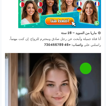
🟢
ماريا من السويد – 28 سنة
أنا فتاة جميلة وأبحث عن رجل صادق ومحترم للزواج. إن كنت مهتماً،
راسلني على
واتساب: +46 730456789