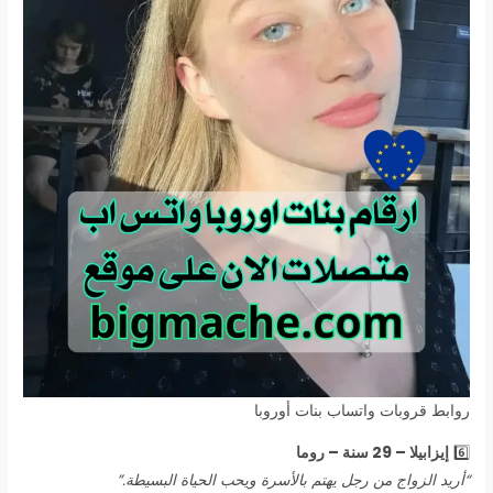
روابط قروبات واتساب بنات أوروبا
6️⃣
إيزابيلا – 29 سنة – روما
“أريد الزواج من رجل يهتم بالأسرة ويحب الحياة البسيطة.”