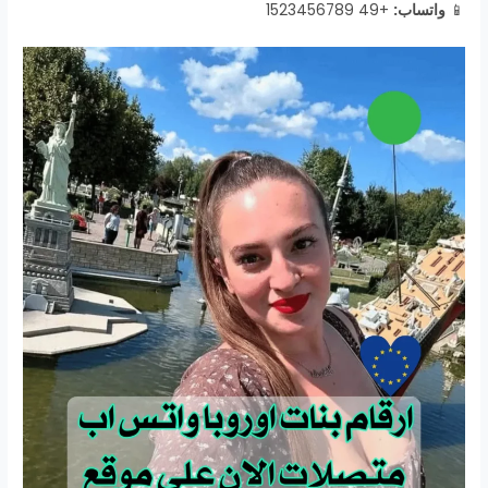
📱
واتساب:
+49 1523456789