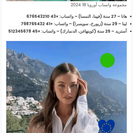
مجموعة واتساب أوروبا 18 2024
هانا – 27 سنة (فيينا، النمسا) – واتساب: +43 676543210
لينا – 29 سنة (زيورخ، سويسرا) – واتساب: +41 798765432
أستريد – 25 سنة (كوبنهاغن، الدنمارك) – واتساب: +45 512345678