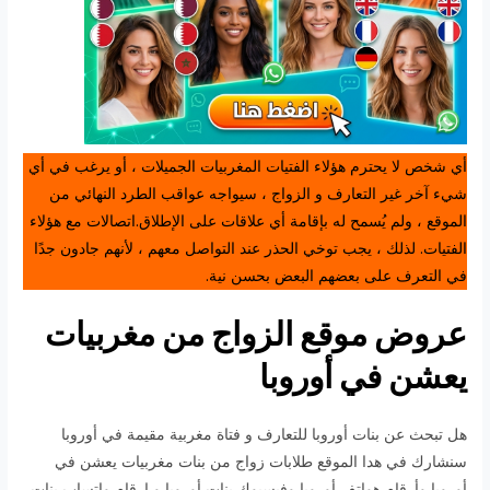
أي شخص لا يحترم هؤلاء الفتيات المغربيات الجميلات ، أو يرغب في أي
شيء آخر غير التعارف و الزواج ، سيواجه عواقب الطرد النهائي من
الموقع ، ولم يُسمح له بإقامة أي علاقات على الإطلاق.اتصالات مع هؤلاء
الفتيات. لذلك ، يجب توخي الحذر عند التواصل معهم ، لأنهم جادون جدًا
في التعرف على بعضهم البعض بحسن نية.
عروض موقع الزواج من مغربيات
يعشن في أوروبا
هل تبحث عن بنات أوروبا للتعارف و فتاة مغربية مقيمة في أوروبا
سنشارك في هدا الموقع طلابات زواج من بنات مغربيات يعشن في
أوروبا وأرقام هواتف أوروبا وفيسبوك بنات أوروبا و ارقام واتساب بنات