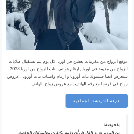
موقع الزواج من مغربيات يعشن في اوربا. كل يوم يتم تستقبال طلابات
الزواج من
مقيمة
في اوربا , ارقام هواتف بنات للزواج من اوربا 2023 ,
سنعرض ايضا فيسبوك بنات أوروبا و ارقام واتساب بنات أوروبا . عروض
زواج في فرنسا مع رقم الهاتف , مع عروض زواج بالهاتف .
غرفة الدردشة الجماعية
ملحوضة:
من المهم عزيز القارئ بأن تقوم بكتابت معلوماتك الخاصة