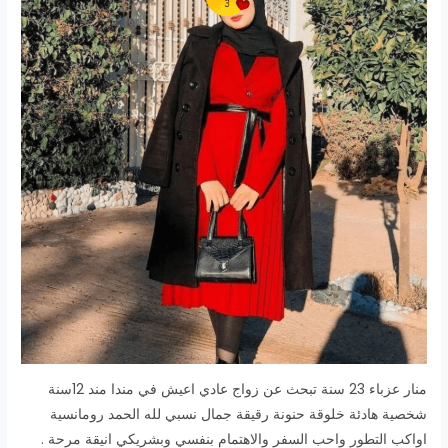
منار عزباء 23 سنة تبحث عن زواج عادي اعيش في مندا مند 12سنة
شخصية هادئة خلوقة حنونة رقيقة جمال نسبي لله الحمد رومانسية
اواكب التطور واحب السفر والاهتمام بنفسي وبشريكي انيقة مرحة .