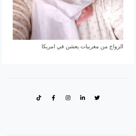
الزواج من مغربيات يعشن في امريكا