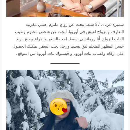
سميرة عزباء، 37 سنة، يبحث عن زواج ملتزم اصلي مغربية
التعارف والزواج اعيش في أوروبا. أبحث عن شخص محترم وطيب
القلب للزواج. أنا رومانسي بسيط. احب السفر والقراء وطبخ. اريد
حسن المظهر المتعلم لبق بسيط ورجل يحب السفر. يمكنك الحصول
على ارقام واتساب بنات أوروبا و فيسبوك بنات أوروبا من الموقع .