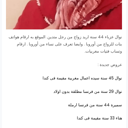
نوال عزباء 44 سنة اريد زواج من رجل متدين. الموقع به ارقام هواتف
بنات للزواج من أوروبا . وايضا تعرف على نساء من أوروبا . ارقام
وتساب فتيات مغربيات.
عروض جديدة :
نوال 45 سنة سيده اعمال مغربية مقيمة فى كندا
نوال 29 سنة من فرنسا مطلقة بدون اولاد
سميرة 44 سنة من فرنسا ارملة
هناء 33 سنة مقيمة فى كندا