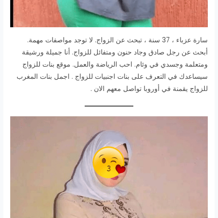
سارة عزباء ، 37 سنة ، تبحث عن الزواج. لا توجد مواصفات مهمة.
أبحث عن رجل صادق وجاد حنون ومتفائل للزواج. أنا جميلة ورشيقة
ومتعلمة وجسدي في وئام. احب الرياضة والعمل. موقع بنات للزواج
سيساعدك في التعرف على بنات اجنبيات للزواج . اجمل بنات المغرب
للزواج يقمنة في أوروبا تواصل معهم الان .