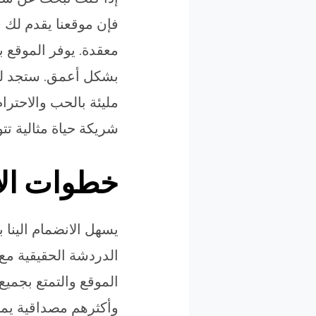
فإن موقعنا يقدم لك 
معقدة. يوفر الموقع 
بشكل أعمق. ستجد لدي
مليئة بالحب والاحترا
شريكة حياة مثالية تت
خطوات الانضمام ا
يسهل الانضمام الينا ب
الدردشة الحقيقية مع
الموقع والتمتع بجميع
وأكثرهم مصداقية يمكن