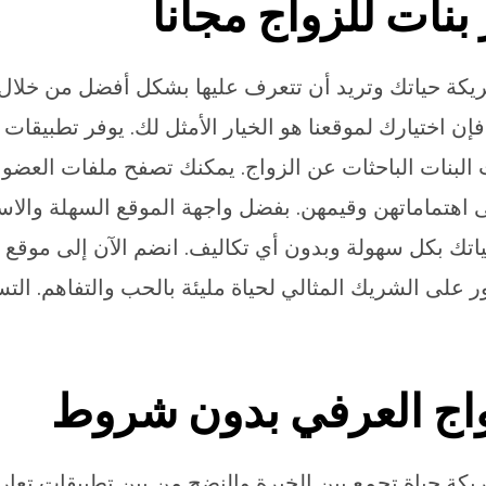
نات للزواج مجانا
يكة حياتك وتريد أن تتعرف عليها بشكل أفضل من خلال
فإن اختيارك لموقعنا هو الخيار الأمثل لك. يوفر تطبيقات
ت البنات الباحثات عن الزواج. يمكنك تصفح ملفات العض
هتماماتهن وقيمهن. بفضل واجهة الموقع السهلة والاس
اتك بكل سهولة وبدون أي تكاليف. انضم الآن إلى موقع
ور على الشريك المثالي لحياة مليئة بالحب والتفاهم. الت
واج العرفي بدون شروط
كة حياة تجمع بين الخبرة والنضج من بين تطبيقات تعار