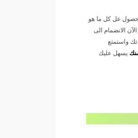
لحصول عل كل ما هو
لآن الانضمام الى
ك واستمتع
نك
يسهل عليك