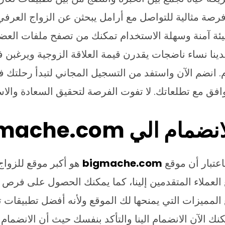
فرصة مثالية للتواصل مع أرامل يبحثن عن الزواج العر
بيئة آمنة وسهلة الاستخدام تمكنك من تصفح ملفات الع
نا نساء ناضجات يقدرن قيمة العلاقة الزوجية ويرغبن في
م. انضم الآن واستفد من التسجيل المجاني لتبدأ رحلتك
وافق مع تطلعاتك. لا تفوت الفرصة لتحقيق السعادة والاس
لي bigmache.com ؟
اعتبار أن موقع
bigmache.com
هو أكبر موقع للزواج 
 العملاء المتقدمين إلينا، كما يمكنك الحصول على فرص
 المميزات التي يمنحها لك الموقع ولأنه أفضل تطبيقات 
ك الآن الانضمام الينا والتأكد بنفسك حيث أن الانضمام 