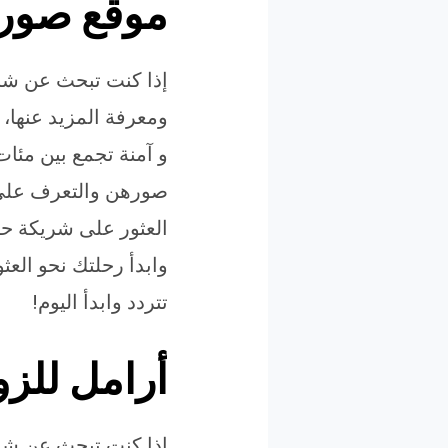
موقع صور ب
إذا كنت تبحث عن شر
ومعرفة المزيد عنها، 
و آمنة تجمع بين مئا
صورهن والتعرف على ا
العثور على شريكة حي
وابدأ رحلتك نحو العث
تتردد وابدأ اليوم!
أرامل للز
إذا كنت تبحث عن شري