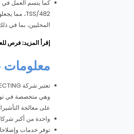
كما يتسم العمل في ا
TSS/482، مم
المحليين، بما في ذل
إقرأ المزيد: فرص للع
معلومات عن شر
وهي متخصصة في توفير
على معالجة التأشيرات 482/TSS التي يرعاها أصحاب العمل الأست
واحدة من أكبر شركات
توفر خدمات وإصلاحات