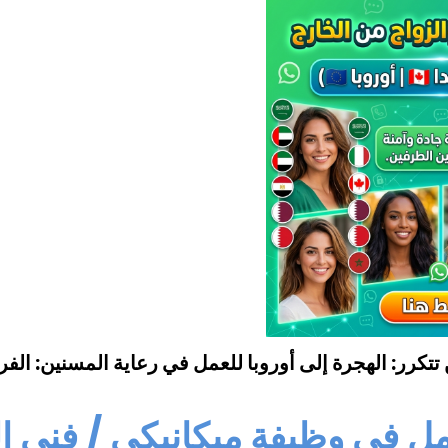
 تتكرر: الهجرة إلى أوروبا للعمل في رعاية المسنين: ا
ل في وظيفة ميكانيكي / فني ا