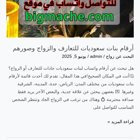
أرقام بنات سعوديات للتعارف والزواج وصورهم
البحث عن زواج
/
admin
/
يونيو 5, 2025
هل تبحث عن أرقام واتساب لبنات سعوديات جادات للتعارف أو الزواج؟
🤔أنت في المكان الصحيح!في هذا المقال، نقدم لك أحدث قائمة لأرقام
بنات سعوديات من مختلف المدن: الرياض، جدة، المدينة، الشرقية
وغيرها. 💌 بعضهن يبحثن عن علاقة جدية، والبعض الآخر يريد فقط
صداقة محترمة.💍 وهناك من ترغب في الزواج الجاد وتنتظر الشخص
المناسب للتواصل على
أرقام
قراءة المزيد »
بنات
سعوديات