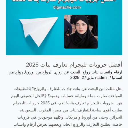
أفضل جروبات تليجرام تعارف بنات 2025
ارقام واتساب بنات زواج
,
البحث عن زواج
,
الزواج من اوروبا
,
زواج من
اسبانيا
/
admin
/
مايو 27, 2025
.هل مللت من البحث عن بنات جادات للتعارف والزواج؟ 🤔تطبيقات
المواعدة صارت مملة ومليانة حسابات وهمية؟ 👎الحل الحقيقي اليوم
هو… جروبات تليجرام تعارف بنات! نعم، في 2025 جروبات تليجرام
صارت أقوى ساحة للتعارف:بنات من مصر، المغرب، السعودية،
الجزائر، وحتى من أوروبا وأمريكا… وكلهم موجودين في قروبات
خاصة، يطلبن التعارف والزواج الجاد، وبعضهم يعرض أرقام واتساب