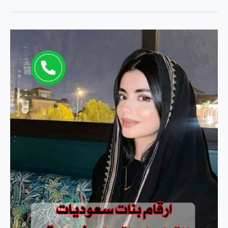
يبحثن
عن
زواج
–
بدون
شروط