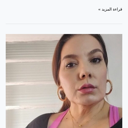
أفضل
قراءة المزيد »
جروبات
تليجرام
تعارف
بنات
2025