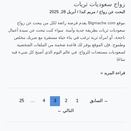
زواج سعوديات ثريات
البحث عن زواج
/
مريم كندا
/
أبريل 28, 2025
موقع Bigmache.com يقدم فرصة رائعة لكل من يبحث عن زواج
سعوديات ثريات بطريقة جدية وآمنة. سواء كنت تبحث عن سيدة أعمال
ناجحة، أو امرأة ثرية ترغب في بناء حياة مستقرة مع شريك مخلص
وطموح، فإن الموقع يوفر لك قاعدة ضخمة من الملفات الشخصية
لسعوديات مستعدات للزواج. في عالم اليوم الذي أصبح كل شيء فيه
متاحًا
زواج
قراءة المزيد »
سعوديات
ثريات
Post
→
السابق
1
2
3
4
…
25
pagination
التالي
←