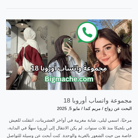
كبار
السن
للزواج
مع
ارقام
وتساب
مجموعة واتساب أوروبا 18
البحث عن زواج
/
مريم كندا
/
مايو 5, 2025
مرحبًا، اسمي ليلى، شابة مغربية في أواخر العشرينات، انتقلت للعيش
في بلجيكا منذ ثلاث سنوات. لم يكن الانتقال إلى أوروبا سهلًا في البداية،
خاصة من حيث الشعور بالغربة والوحدة. كنت أبحث عن وسيلة للتواصل