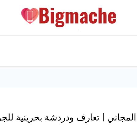
لمجاني | تعارف ودردشة بحرينية للج