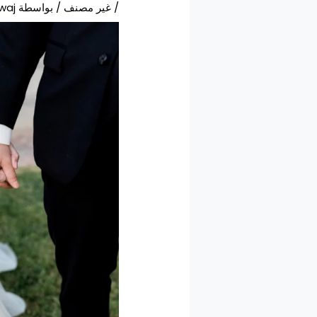
/
غير مصنف
/ بواسطة
waj