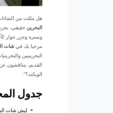
هل مللت من الشاتات
البحرين
وسترة وجزر حوار كأن
مرحبا بك في
شات ال
البحرينيين والبحرين
القديم، يتناقشون عن
الويكند؟”.
جدول المح
ليش شات البحرين في BigMache مختل