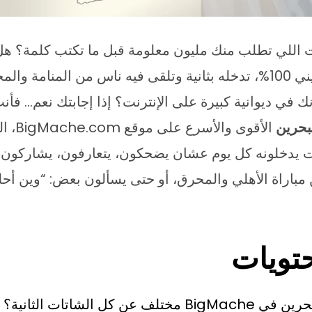
 اللي تطلب منك مليون معلومة قبل ما تكتب كلمة؟ ه
حقيقي، بحريني 100%، تدخله بثانية وتلقى فيه ناس من المنامة
ك في ديوانية كبيرة على الإنترنت؟ إذا إجابتك نعم… فأ
بحرين
الأقوى و
يات يدخلونه كل يوم عشان يضحكون، يتعارفون، يشاركو
 مباراة الأهلي والمحرق، أو حتى يسألون بعض: “وين أح
تويات
ف عن كل الشاتات الثانية؟