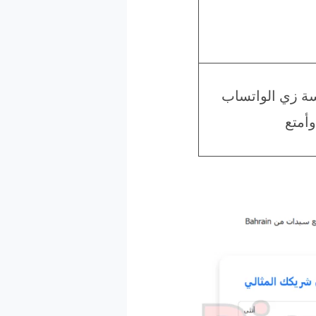
ة زي الواتساب
أمتع