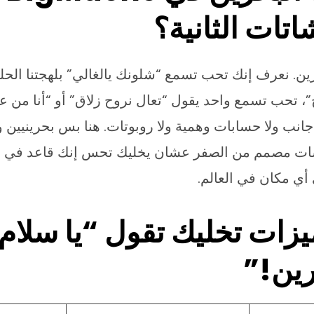
تات الثانية؟
رين. نعرف إنك تحب تسمع “شلونك يالغالي” بلهجتنا ال
”، تحب تسمع واحد يقول “تعال نروح زلاق” أو “أنا من 
أجانب ولا حسابات وهمية ولا روبوتات. هنا بس بحرينيين و
شات مصمم من الصفر عشان يخليك تحس إنك قاعد في م
ي مكان في العالم.
 7 مميزات تخليك تقول “يا سلا
ين!”