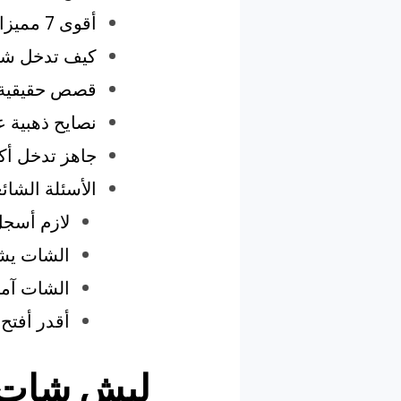
أقوى 7 مميزات تخليك تقول “يا سلام على شات البحرين!”
كيف تدخل شات ال
قصص حقيقية م
نصايح ذهبية 
جاهز تدخل أكب
الأسئلة الشا
لازم أسجل
الشات يشت
الشات آمن
أقدر أفتح