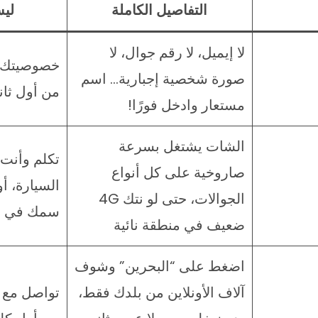
التفاصيل الكاملة
لي
لا إيميل، لا رقم جوال، لا
صورة شخصية إجبارية… اسم
من أول ثان
مستعار وادخل فورًا!
الشات يشتغل بسرعة
تكلم وأنت 
صاروخية على كل أنواع
السيارة، أ
الجوالات، حتى لو نتك 4G
سمك في س
ضعيف في منطقة نائية
اضغط على “البحرين” وشوف
آلاف الأونلاين من بلدك فقط،
تواصل مع 