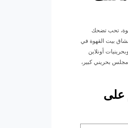
حلوة، تحب تضحك
عشاق بيت القهوة في
بحرينيات أونلاين
جلس بحريني كبير،
م على