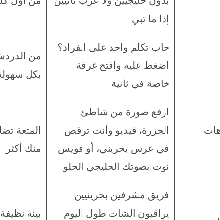
بدون خليجيين ولا عرب ثانيين
من أول كل
إذا ما تبي
حاب تكلم واحد على انفراد؟
من الدردش
اضغط عليه وافتح غرفة
بكل سهولة
خاصة في ثانية
ارفع صورة من شاطئ
هات
الجزرة، فيديو وأنت ترقص
المتعة تض
في عرس بحريني، أو فويس
منك أكثر
نوت بصوتك الخليجي الحلو
فريق مشرفين بحرينيين
يراقبون الشات طول اليوم
بيئة نظيفة