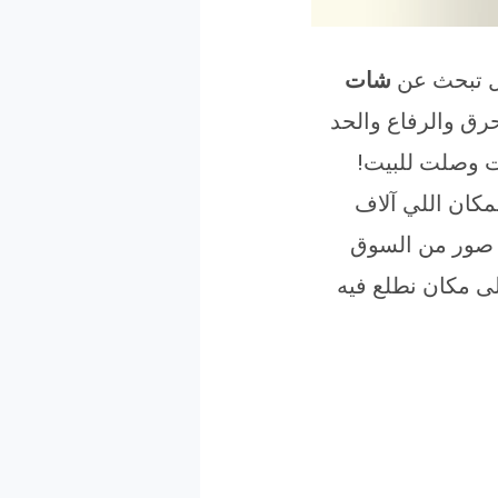
ل تبحث عن
شات
 والمحرق والرفاع والحد
نت وصلت للبيت!
الأسرع على موقع BigMache.com، المكان اللي آلاف
ن صور من السوق
لى مكان نطلع فيه