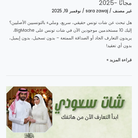
مجانًا -2025
غير مصنف
/
sara zawaj
/
نوفمبر 19, 2025
هل تبحث عن شات تونس حقيقي، سريع، ومليء بالتونسيين الأصليين؟
إليك 10 مستخدمين موجودين الآن في شات تونس على BigMache،
يريدون التعارف الجاد أو الصداقة الممتعة – بدون تسجيل، بدون إيميل،
بدون أي تعقيد!
شات
قراءة المزيد »
تونس
|
افضل
دردشة
تونسية
بدون
تسجيل
مجانًا
-2025