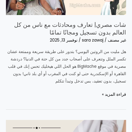
شات مصري| تعارف ومحادثات مع ناس من كل
العالم بدون تسجيل ومجانًا تمامًا
غير مصنف
/
sara zawaj
/
نوفمبر 13, 2025
هل مليت من الروتين اليومي؟ بتدور على طريقة سريعة وممتعة عشان
تكسر الملل وتتعرف على أصحاب جدد من كل حتة في الدنيا؟ دردشة
مصرية في موقع BigMache هو الحل اللي هيخليك تحس إنك في قلب
القاهرة أو الإسكندرية حتى لو كنت في المغرب أو أي بلد تاني! بدون
تسجيل، بدون تعقيد، بس تدخل وتبدأ تتكلم
شات
قراءة المزيد »
مصري|
تعارف
ومحادثات
مع
ناس