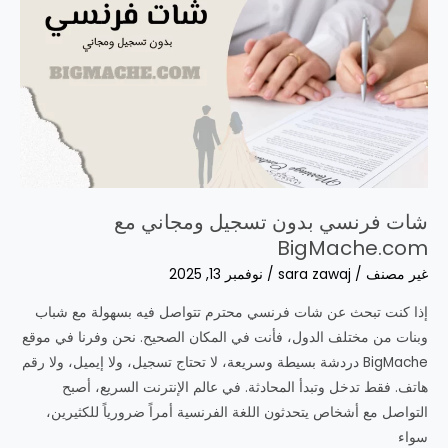
من
كل
العالم
بدون
تسجيل
ومجانًا
تمامًا
شات فرنسي بدون تسجيل ومجاني مع
BigMache.com
غير مصنف
/
sara zawaj
/
نوفمبر 13, 2025
إذا كنت تبحث عن شات فرنسي محترم تتواصل فيه بسهولة مع شباب
وبنات من مختلف الدول، فأنت في المكان الصحيح. نحن وفرنا في موقع
BigMache دردشة بسيطة وسريعة، لا تحتاج تسجيل، ولا إيميل، ولا رقم
هاتف. فقط تدخل وتبدأ المحادثة. في عالم الإنترنت السريع، أصبح
التواصل مع أشخاص يتحدثون اللغة الفرنسية أمراً ضرورياً للكثيرين،
سواء