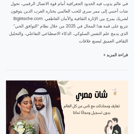
في عالم يذوب فيه الحدود الجغرافية أمام قوة الاتصال الرقمي، تحول
شات أجنبي إلى ممر سري للحب العالمي يختاره العرب الذين يتوقون
لشريك يمزج بين الإثارة الثقافية والأمان العاطفي. BigMache.com
تتربع على قمة هذا المجال في 2025 من خلال نظام “التوافق الحي”
الذي يدمج علم النفس السلوكي، الذكاء الاصطناعي التفاعلي، والتحليل
الثقافي العميق ليصنع علاقات
شات
قراءة المزيد »
أجنبي
للتعارف
والزواج:
ابدأ
رحلتك
الآن
مع
BigMache.com
في
2025