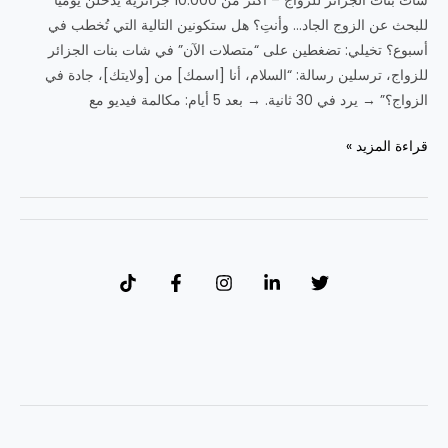
شات بنات الجزائر للزواج – أكثر من 10.000 جزائرية يدخلن يوميًا
للبحث عن الزوج الجاد… وأنتِ؟ هل ستكونين التالية التي تُخطب في
أسبوع؟ تخيلي: تضغطين على “متصلات الآن” في شات بنات الجزائر
للزواج، ترسلين رسالة: “السلام، أنا [اسمك] من [ولايتك]، جادة في
الزواج؟” → يرد في 30 ثانية. → بعد 5 أيام: مكالمة فيديو مع
شات
قراءة المزيد »
بنات
الجزائر
للزواج
الحلال
بكل
يسر