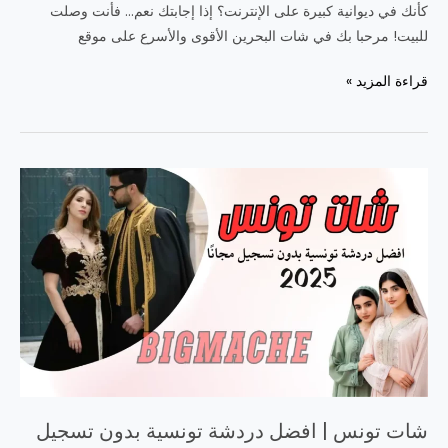
كأنك في ديوانية كبيرة على الإنترنت؟ إذا إجابتك نعم… فأنت وصلت
للبيت! مرحبا بك في شات البحرين الأقوى والأسرع على موقع
شات
قراءة المزيد »
البحرين
المجاني
|
تعارف
ودردشة
بحرينية
للجوال
بدون
تسجيل
شات تونس | افضل دردشة تونسية بدون تسجيل