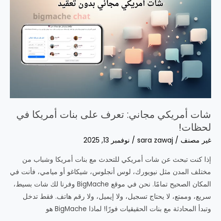
ابدأ
التعارف
الآن
من
هاتفك
شات أمريكي مجاني: تعرف على بنات أمريكا في
لحظات!
غير مصنف
/
sara zawaj
/
نوفمبر 13, 2025
إذا كنت تبحث عن شات أمريكي للتحدث مع بنات أمريكا وشباب من
مختلف المدن مثل نيويورك، لوس أنجلوس، شيكاغو أو ميامي، فأنت في
المكان الصحيح تمامًا. نحن في موقع BigMache وفرنا لك شات بسيط،
سريع، وممتع، لا يحتاج تسجيل، ولا إيميل، ولا رقم هاتف. فقط تدخل
وتبدأ المحادثة مع بنات الحقيقيات فورًا! لماذا BigMache هو