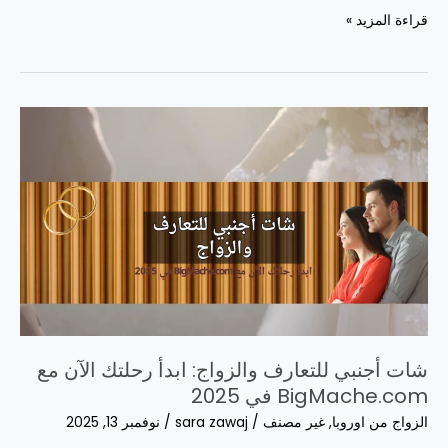
شات
قراءة المزيد »
أمريكي
مجاني:
تعرف
على
بنات
أمريكا
في
لحظات!
شات أجنبي للتعارف والزواج: ابدأ رحلتك الآن مع
BigMache.com في 2025
الزواج من اوروبا
,
غير مصنف
/
sara zawaj
/
نوفمبر 13, 2025