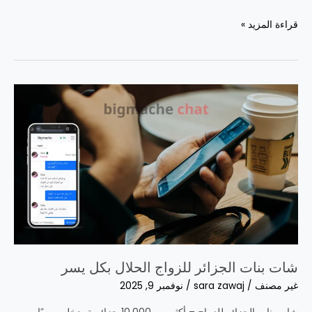
شات
قراءة المزيد »
فرنسي
بدون
تسجيل
ومجاني
مع
BigMache.com
شات بنات الجزائر للزواج الحلال بكل يسر
غير مصنف
/
sara zawaj
/
نوفمبر 9, 2025