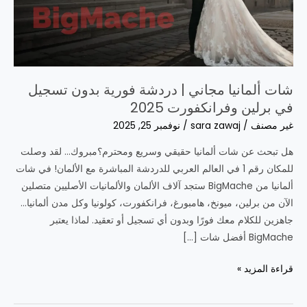
شات ألمانيا مجاني | دردشة فورية بدون تسجيل
في برلين وفرانكفورت 2025
غير مصنف
/
sara zawaj
/
نوفمبر 25, 2025
هل تبحث عن شات ألمانيا حقيقي وسريع ومحترم؟مبروك… لقد وصلت
للمكان رقم 1 في العالم العربي للدردشة المباشرة مع الألمان! في شات
ألمانيا من BigMache ستجد آلاف الألمان والألمانيات الأصليين متصلين
الآن من برلين، ميونخ، هامبورغ، فرانكفورت، كولونيا وكل مدن ألمانيا…
جاهزين للكلام معك فورًا وبدون أي تسجيل أو تعقيد. لماذا يعتبر
BigMache أفضل شات […]
شات
قراءة المزيد »
ألمانيا
مجاني