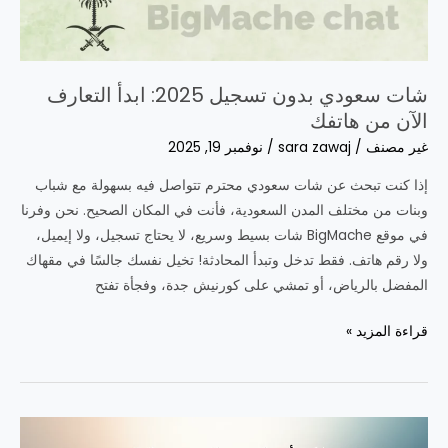
شات سعودي بدون تسجيل 2025: ابدأ التعارف
الآن من هاتفك
غير مصنف
/
sara zawaj
/
نوفمبر 19, 2025
إذا كنت تبحث عن شات سعودي محترم تتواصل فيه بسهولة مع شباب
وبنات من مختلف المدن السعودية، فأنت في المكان الصحيح. نحن وفرنا
في موقع BigMache شات بسيط وسريع، لا يحتاج تسجيل، ولا إيميل،
ولا رقم هاتف. فقط تدخل وتبدأ المحادثة! تخيل نفسك جالسًا في مقهاك
المفضل بالرياض، أو تمشي على كورنيش جدة، وفجأة تفتح
شات
قراءة المزيد »
سعودي
بدون
تسجيل
2025: