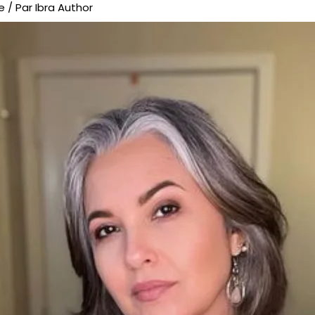
e
/ Par
Ibra Author