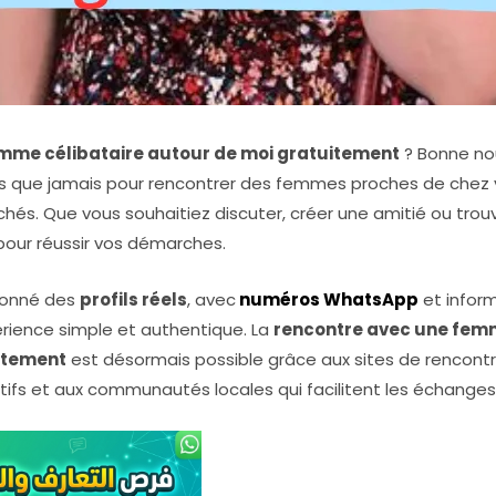
mme célibataire autour de moi gratuitement
? Bonne nouv
ns que jamais pour rencontrer des femmes proches de chez v
chés. Que vous souhaitiez discuter, créer une amitié ou trouve
pour réussir vos démarches.
tionné des
profils réels
, avec
numéros WhatsApp
et inform
érience simple et authentique. La
rencontre avec une femm
itement
est désormais possible grâce aux sites de rencontre
fs et aux communautés locales qui facilitent les échange