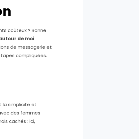
on
nts coûteux ? Bonne
autour de moi
ions de messagerie et
étapes compliquées.
st la simplicité et
r avec des femmes
is cachés : ici,