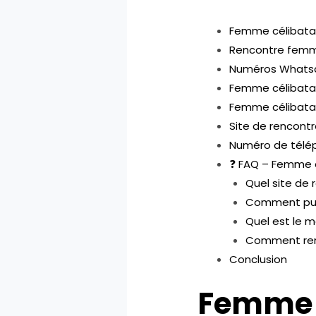
Femme célibatai
Rencontre femme
Numéros Whatsa
Femme célibata
Femme célibatai
Site de rencontr
Numéro de télép
❓ FAQ – Femme c
Quel site de 
Comment puis
Quel est le me
Comment ren
Conclusion
Femme c