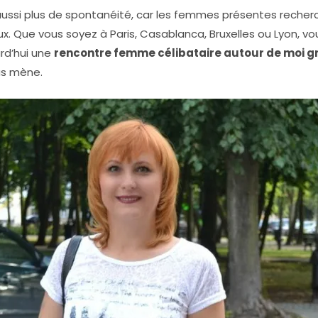
ussi plus de spontanéité, car les femmes présentes reche
x. Que vous soyez à Paris, Casablanca, Bruxelles ou Lyon, v
rd’hui une
rencontre femme célibataire autour de moi g
us mène.