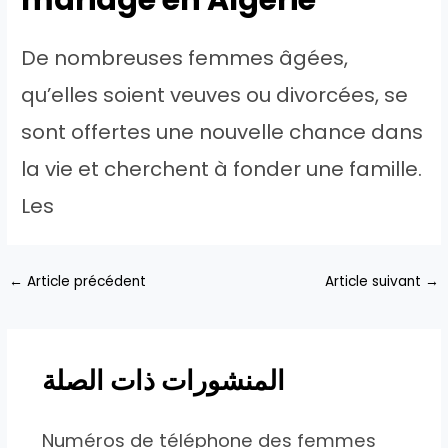
De nombreuses femmes âgées,
qu’elles soient veuves ou divorcées, se
sont offertes une nouvelle chance dans
la vie et cherchent à fonder une famille.
Les
Navigation
←
Article précédent
Article suivant
→
des
articles
المنشورات ذات الصلة
Numéros de téléphone des femmes