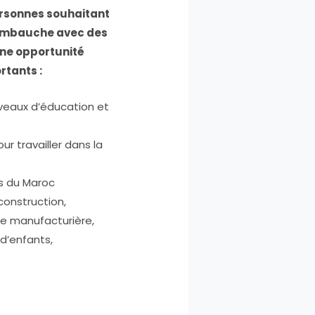
ersonnes souhaitant
d’embauche avec des
une opportunité
rtants :
veaux d’éducation et
 travailler dans la
s du Maroc
construction,
rie manufacturière,
d’enfants,