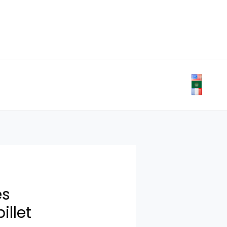
es
illet