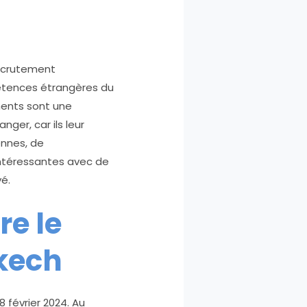
ecrutement
pétences étrangères du
ments sont une
ger, car ils leur
ennes, de
intéressantes avec de
é.
re le
kech
 février 2024. Au